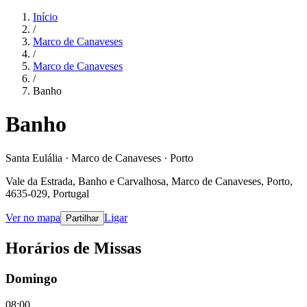
Início
/
Marco de Canaveses
/
Marco de Canaveses
/
Banho
Banho
Santa Eulália · Marco de Canaveses · Porto
Vale da Estrada, Banho e Carvalhosa, Marco de Canaveses, Porto,
4635-029, Portugal
Ver no mapa
Ligar
Partilhar
Horários de Missas
Domingo
08:00