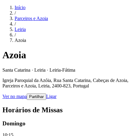
Início
/
Parceiros e Azoia
/
Leiria
/
Azoia
Azoia
Santa Catarina · Leiria · Leiria-Fátima
Igreja Paroquial da Azóia, Rua Santa Catarina, Cabeças de Azoia,
Parceiros e Azoia, Leiria, 2400-823, Portugal
Ver no mapa
Ligar
Partilhar
Horários de Missas
Domingo
10:15