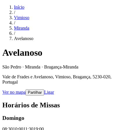
Início
/
Vimioso
/
Miranda
/
Avelanoso
Avelanoso
São Pedro · Miranda · Bragança-Miranda
Vale de Frades e Avelanoso, Vimioso, Bragança, 5230-020,
Portugal
Ver no mapa
Ligar
Partilhar
Horários de Missas
Domingo
08:30
10:00
11:30
19:00