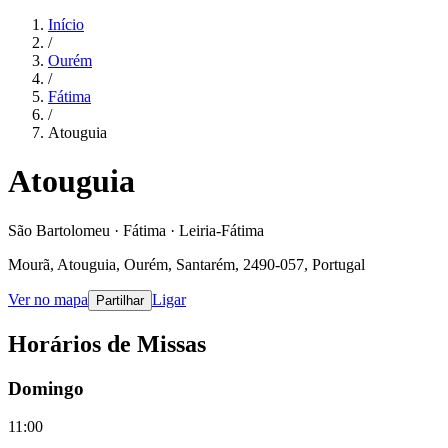
Início
/
Ourém
/
Fátima
/
Atouguia
Atouguia
São Bartolomeu · Fátima · Leiria-Fátima
Mourã, Atouguia, Ourém, Santarém, 2490-057, Portugal
Ver no mapa
Ligar
Partilhar
Horários de Missas
Domingo
11:00