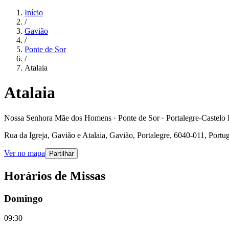
Início
/
Gavião
/
Ponte de Sor
/
Atalaia
Atalaia
Nossa Senhora Mãe dos Homens · Ponte de Sor · Portalegre-Castelo
Rua da Igreja, Gavião e Atalaia, Gavião, Portalegre, 6040-011, Portu
Ver no mapa
Partilhar
Horários de Missas
Domingo
09:30