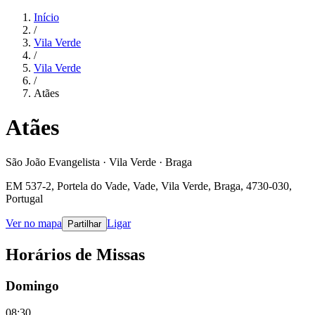
Início
/
Vila Verde
/
Vila Verde
/
Atães
Atães
São João Evangelista · Vila Verde · Braga
EM 537-2, Portela do Vade, Vade, Vila Verde, Braga, 4730-030,
Portugal
Ver no mapa
Ligar
Partilhar
Horários de Missas
Domingo
08:30