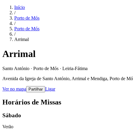
Início
/
Porto de Mós
/
Porto de Mós
/
Arrimal
Arrimal
Santo António · Porto de Mós · Leiria-Fátima
Avenida da Igreja de Santo António, Arrimal e Mendiga, Porto de Mós
Ver no mapa
Ligar
Partilhar
Horários de Missas
Sábado
Verão