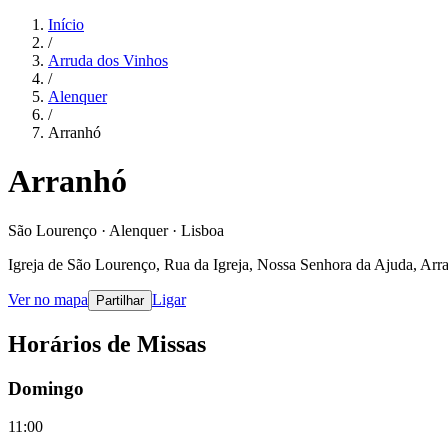
Início
/
Arruda dos Vinhos
/
Alenquer
/
Arranhó
Arranhó
São Lourenço · Alenquer · Lisboa
Igreja de São Lourenço, Rua da Igreja, Nossa Senhora da Ajuda, Arr
Ver no mapa
Ligar
Partilhar
Horários de Missas
Domingo
11:00