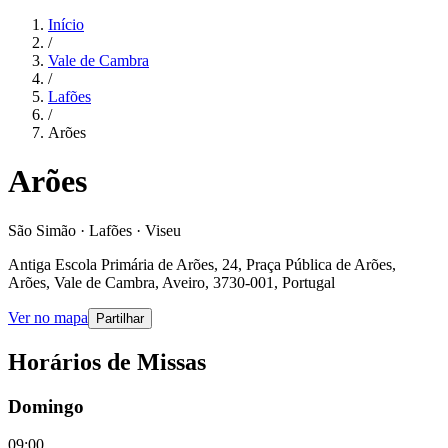
Início
/
Vale de Cambra
/
Lafões
/
Arões
Arões
São Simão · Lafões · Viseu
Antiga Escola Primária de Arões, 24, Praça Pública de Arões,
Arões, Vale de Cambra, Aveiro, 3730-001, Portugal
Ver no mapa
Partilhar
Horários de Missas
Domingo
09:00