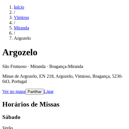
Início
/
Vimioso
/
Miranda
/
Argozelo
Argozelo
São Frutuoso · Miranda · Bragança-Miranda
Minas de Argozelo, EN 218, Argozelo, Vimioso, Bragança, 5230-
043, Portugal
Ver no mapa
Ligar
Partilhar
Horários de Missas
Sábado
Verão