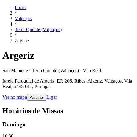
Início
/
Valpaços
/
Terra Quente (Valpaços)
/
Argeriz
Argeriz
São Mamede · Terra Quente (Valpaços) · Vila Real
Igreja Paroquial de Argeriz, ER 206, Ribas, Algeriz, Valpaços, Vila
Real, 5445-011, Portugal
Ver no mapa
Ligar
Partilhar
Horários de Missas
Domingo
10:30