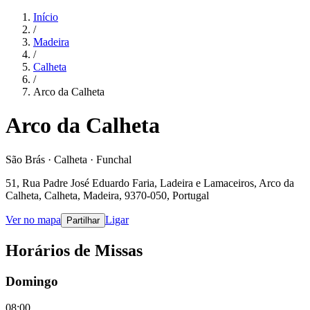
Início
/
Madeira
/
Calheta
/
Arco da Calheta
Arco da Calheta
São Brás · Calheta · Funchal
51, Rua Padre José Eduardo Faria, Ladeira e Lamaceiros, Arco da
Calheta, Calheta, Madeira, 9370-050, Portugal
Ver no mapa
Ligar
Partilhar
Horários de Missas
Domingo
08:00