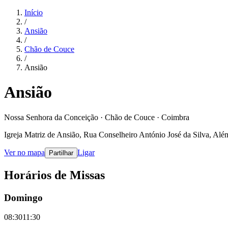
Início
/
Ansião
/
Chão de Couce
/
Ansião
Ansião
Nossa Senhora da Conceição · Chão de Couce · Coimbra
Igreja Matriz de Ansião, Rua Conselheiro António José da Silva, Além
Ver no mapa
Ligar
Partilhar
Horários de Missas
Domingo
08:30
11:30