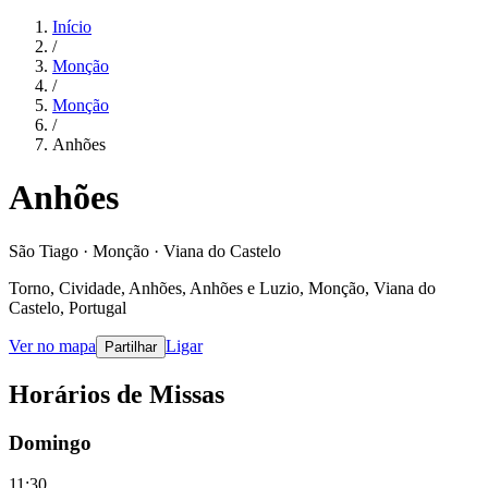
Início
/
Monção
/
Monção
/
Anhões
Anhões
São Tiago · Monção · Viana do Castelo
Torno, Cividade, Anhões, Anhões e Luzio, Monção, Viana do
Castelo, Portugal
Ver no mapa
Ligar
Partilhar
Horários de Missas
Domingo
11:30