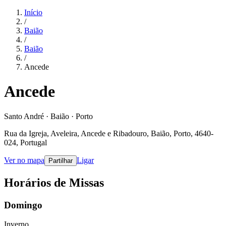
Início
/
Baião
/
Baião
/
Ancede
Ancede
Santo André · Baião · Porto
Rua da Igreja, Aveleira, Ancede e Ribadouro, Baião, Porto, 4640-
024, Portugal
Ver no mapa
Ligar
Partilhar
Horários de Missas
Domingo
Inverno