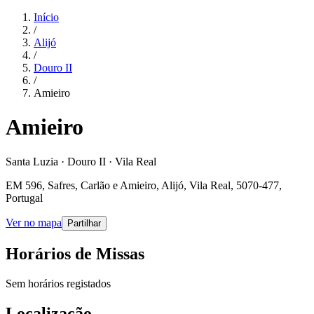
Início
/
Alijó
/
Douro II
/
Amieiro
Amieiro
Santa Luzia · Douro II · Vila Real
EM 596, Safres, Carlão e Amieiro, Alijó, Vila Real, 5070-477,
Portugal
Ver no mapa
Partilhar
Horários de Missas
Sem horários registados
Localização