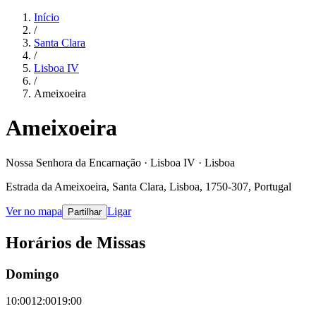
Início
/
Santa Clara
/
Lisboa IV
/
Ameixoeira
Ameixoeira
Nossa Senhora da Encarnação · Lisboa IV · Lisboa
Estrada da Ameixoeira, Santa Clara, Lisboa, 1750-307, Portugal
Ver no mapa
Ligar
Partilhar
Horários de Missas
Domingo
10:00
12:00
19:00