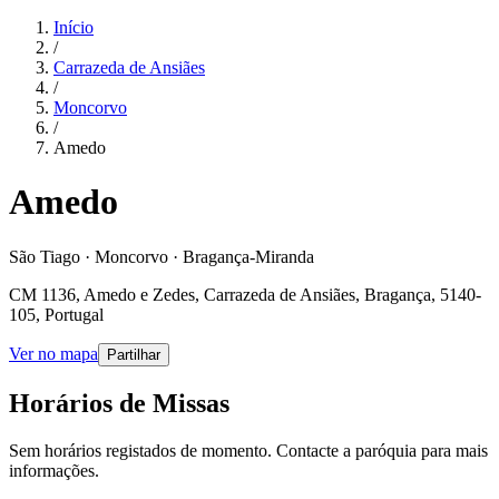
Início
/
Carrazeda de Ansiães
/
Moncorvo
/
Amedo
Amedo
São Tiago · Moncorvo · Bragança-Miranda
CM 1136, Amedo e Zedes, Carrazeda de Ansiães, Bragança, 5140-
105, Portugal
Ver no mapa
Partilhar
Horários de Missas
Sem horários registados de momento. Contacte a paróquia para mais
informações.