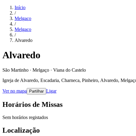
Início
/
Melgaço
/
Melgaço
/
Alvaredo
Alvaredo
São Martinho · Melgaço · Viana do Castelo
Igreja de Alvaredo, Escadaria, Charneca, Pinheiro, Alvaredo, Melgaç
Ver no mapa
Ligar
Partilhar
Horários de Missas
Sem horários registados
Localização