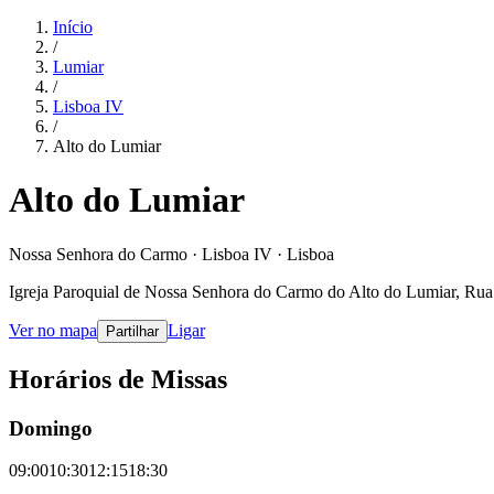
Início
/
Lumiar
/
Lisboa IV
/
Alto do Lumiar
Alto do Lumiar
Nossa Senhora do Carmo · Lisboa IV · Lisboa
Igreja Paroquial de Nossa Senhora do Carmo do Alto do Lumiar, Rua 
Ver no mapa
Ligar
Partilhar
Horários de Missas
Domingo
09:00
10:30
12:15
18:30