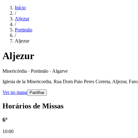
Início
/
Aljezur
/
Portimão
/
Aljezur
Aljezur
Misericórdia · Portimão · Algarve
Iglesia de la Misericordia, Rua Dom Paio Peres Correia, Aljezur, Far
Ver no mapa
Partilhar
Horários de Missas
6ª
10:00