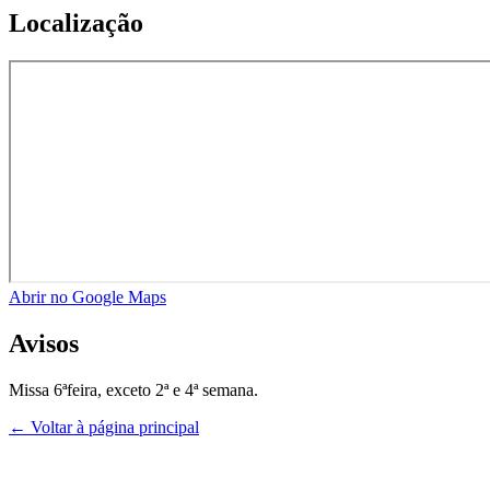
Localização
Abrir no Google Maps
Avisos
Missa 6ªfeira, exceto 2ª e 4ª semana.
← Voltar à página principal