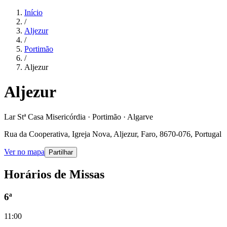
Início
/
Aljezur
/
Portimão
/
Aljezur
Aljezur
Lar Stª Casa Misericórdia · Portimão · Algarve
Rua da Cooperativa, Igreja Nova, Aljezur, Faro, 8670-076, Portugal
Ver no mapa
Partilhar
Horários de Missas
6ª
11:00