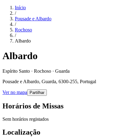
Início
/
Pousade e Albardo
/
Rochoso
/
Albardo
Albardo
Espírito Santo · Rochoso · Guarda
Pousade e Albardo, Guarda, 6300-255, Portugal
Ver no mapa
Partilhar
Horários de Missas
Sem horários registados
Localização