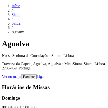
Início
/
Sintra
/
Sintra
/
Agualva
Agualva
Nossa Senhora da Consolação · Sintra · Lisboa
Travessa da Capela, Agualva, Agualva e Mira-Sintra, Sintra, Lisboa,
2735-459, Portugal
Ver no mapa
Ligar
Partilhar
Horários de Missas
Domingo
08:30
10:00
11:30
18:00