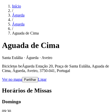
Início
/
Águeda
/
Águeda
/
Aguada de Cima
Aguada de Cima
Santa Eulália · Águeda · Aveiro
Bicicletas beÁgueda Estação 20, Praça de Santa Eulália, Aguada de
Cima, Águeda, Aveiro, 3750-041, Portugal
Ver no mapa
Ligar
Partilhar
Horários de Missas
Domingo
09:30