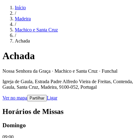
Início
/
Madeira
/
Machico e Santa Cruz
/
Achada
Achada
Nossa Senhora da Graça · Machico e Santa Cruz · Funchal
Igreja de Gaula, Estrada Padre Alfredo Vieira de Freitas, Contenda,
Gaula, Santa Cruz, Madeira, 9100-052, Portugal
Ver no mapa
Ligar
Partilhar
Horários de Missas
Domingo
09:00