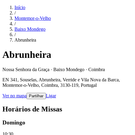
Início
/
Montemor-o-Velho
/
Baixo Mondego
/
Abrunheira
Abrunheira
Nossa Senhora da Graça · Baixo Mondego · Coimbra
EN 341, Souselas, Abrunheira, Verride e Vila Nova da Barca,
Montemor-o-Velho, Coimbra, 3130-119, Portugal
Ver no mapa
Ligar
Partilhar
Horários de Missas
Domingo
10:30