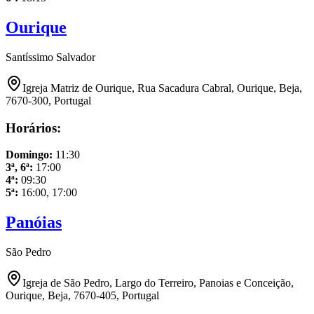
Ourique
Santíssimo Salvador
Igreja Matriz de Ourique, Rua Sacadura Cabral, Ourique, Beja,
7670-300, Portugal
Horários:
Domingo
:
11:30
3ª, 6ª
:
17:00
4ª
:
09:30
5ª
:
16:00, 17:00
Panóias
São Pedro
Igreja de São Pedro, Largo do Terreiro, Panoias e Conceição,
Ourique, Beja, 7670-405, Portugal