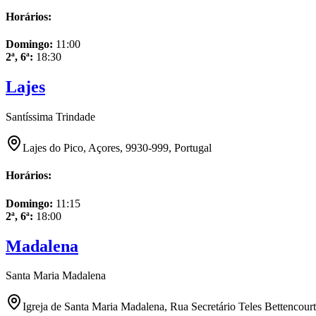
Horários:
Domingo
:
11:00
2ª, 6ª
:
18:30
Lajes
Santíssima Trindade
Lajes do Pico, Açores, 9930-999, Portugal
Horários:
Domingo
:
11:15
2ª, 6ª
:
18:00
Madalena
Santa Maria Madalena
Igreja de Santa Maria Madalena, Rua Secretário Teles Bettencour