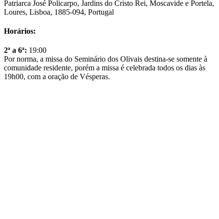
Patriarca José Policarpo, Jardins do Cristo Rei, Moscavide e Portela,
Loures, Lisboa, 1885-094, Portugal
Horários:
2ª a 6ª
:
19:00
Por norma, a missa do Seminário dos Olivais destina-se somente à
comunidade residente, porém a missa é celebrada todos os dias às
19h00, com a oração de Vésperas.