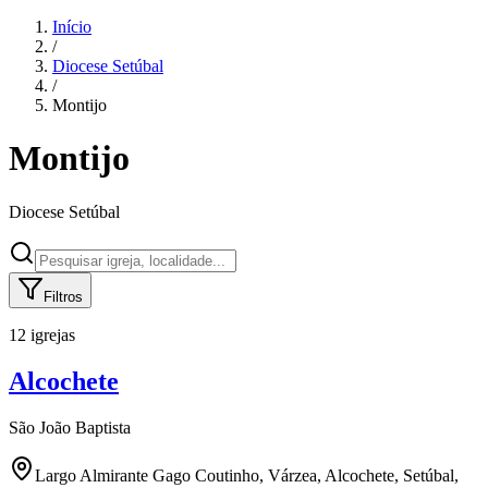
Início
/
Diocese
Setúbal
/
Montijo
Montijo
Diocese
Setúbal
Filtros
12 igrejas
Alcochete
São João Baptista
Largo Almirante Gago Coutinho, Várzea, Alcochete, Setúbal,