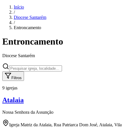
Início
/
Diocese
Santarém
/
Entroncamento
Entroncamento
Diocese
Santarém
Filtros
9 igrejas
Atalaia
Nossa Senhora da Assunção
Igreja Matriz da Atalaia, Rua Patriarca Dom José, Atalaia, Vila