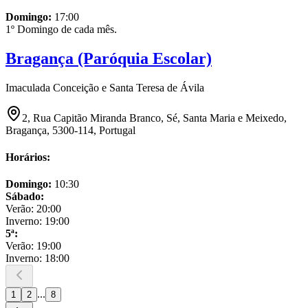
Domingo
:
17:00
1º Domingo de cada mês.
Bragança (Paróquia Escolar)
Imaculada Conceição e Santa Teresa de Ávila
2, Rua Capitão Miranda Branco, Sé, Santa Maria e Meixedo,
Bragança, 5300-114, Portugal
Horários:
Domingo
:
10:30
Sábado
:
Verão:
20:00
Inverno:
19:00
5ª
:
Verão:
19:00
Inverno:
18:00
...
1
2
8