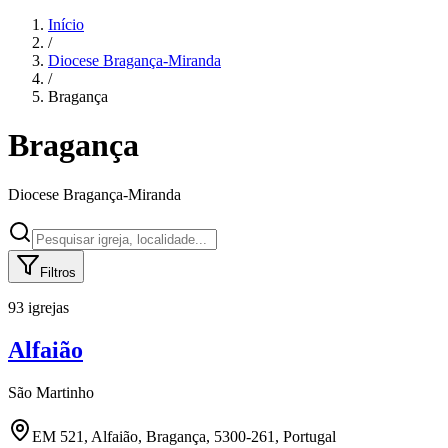
Início
/
Diocese
Bragança-Miranda
/
Bragança
Bragança
Diocese
Bragança-Miranda
Filtros
93 igrejas
Alfaião
São Martinho
EM 521, Alfaião, Bragança, 5300-261, Portugal